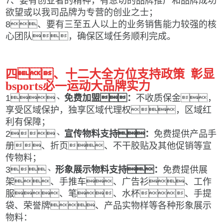
7、要有创业者的精神，有急切的品牌推广和品牌成功
欲望或以我司品牌为专营的创业之士；
8、要有三至五人以上的业务销售能力较强的核
心团队，确保区域任务顺利完成。
四、十
二
大全方位支持政策
彰显
bsports必一运动大品牌实力
1、
免费加盟
：
不收质保金，
享受区域保护，独享区域代理权，区域红
利有保障；
2
、
宣传物料支持：
免费提供产品手
册、折页、不干胶贴及其他促销等宣
传物料；
3
、
形象展示物料支持：
免费提供展
架、
手推车、
广告衫、
工作
服、
笔、水杯
、手提
袋、荣誉牌、产品实物样
等
各种
形象展示
物料：