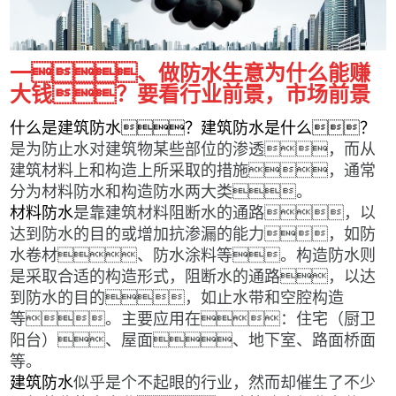
一、做防水生意为什么能赚
大钱？要看行业前景，市场前景
什么是建筑防水？建筑防水是什么？
是为防止水对建筑物某些部位的渗透，而从
建筑材料上和构造上所采取的措施，通常
分为材料防水和构造防水两大类。
材料防水
是靠建筑材料阻断水的通路，以
达到防水的目的或增加抗渗漏的能力，如防
水卷材、防水涂料等。构造防水则
是采取合适的构造形式，阻断水的通路，以达
到防水的目的，如止水带和空腔构造
等。主要应用在：住宅（厨卫
阳台）、屋面、地下室、路面桥面
等。
建筑防水
似乎是个不起眼的行业，然而却催生了不少