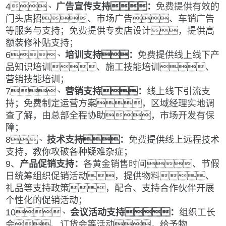
4
、
广告宣传支持：
免费提供有效的
门头店招、市场广告、车销广告
等服务与支持；免费提供专卖店设计，提供高
额装修补贴支持；
6、
培训支持：
免费提供
线上线下
产
品知识培训、施工技能培训、
营销技能培训；
7
、
营销支持：
线上线下引流支
持；
免费
制定运营方案，区域经理实地调
查了解，由总部全程协助，市场开发有保
障；
8
、
技术支持：
免费提供线上远程技术
支持，教你攻破各种疑难杂症；
9
、
产品
促销支持：
各黄金销售时间、节假
日统筹组织促销活动，提供物料、
礼品等支持政策，配合、支持合作伙伴开展
个性化的促销活动；
10
、
会议活动支持：
组织工长
会、订货会等活动，给予物