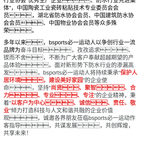
行业协会“优秀生产企业、防水行业先进集
体”，中国陶瓷工业瓷砖粘贴技术专业委员会会
员，湖北省防水协会会员、中国建筑防水协
会会员、中国物业协会会员等众多殊
荣。
多年以来，bsports必一运动人以争创行业一流
品牌为
奋斗目标，孜孜追求、
锲而不舍，不断为广大客户奉献超越期望的产
品体验。面对新形势下防水行业的渗漏高
发，bsports必一运动人将持续秉承“
保护人
居环境，建设美好家园
”的企业使
命，坚持“
尚贤、聚智、合
力、专业、专注
”的企业精神，秉
着“
以客户为中心、诚信、责任、敬
业
”倾力打造科技与人文和谐共融的企业价值
观，诚邀各界朋友莅临bsports必一运动作
客指导，共谋发展，共创辉煌，
共享未来！