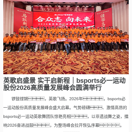
英歌启盛景 实干启新程｜bsports必一运动
股份2026高质量发展峰会圆满举行
锣鼓铿锵，英歌飞扬。2026年，bsports必
一运动股份高质量发展峰会盛大启幕。气势磅礴、激情高昂的
bsports必一运动英歌舞团队惊艳亮相，以非遗战舞之姿，擂
响2026奋进战鼓，为整场峰会拉开恢弘序幕。