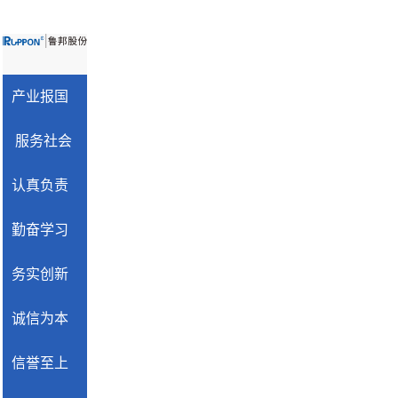
产业报国
服务社会
认真负责
勤奋学习
务实创新
诚信为本
信誉至上