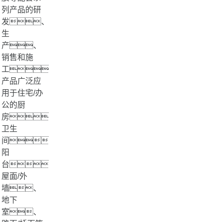
列产品的研
发、
生
产、
销售和施
工，
产品广泛应
用于住宅/办
公的厨
房、
卫生
间、
阳
台，
屋面/外
墙、
地下
室、