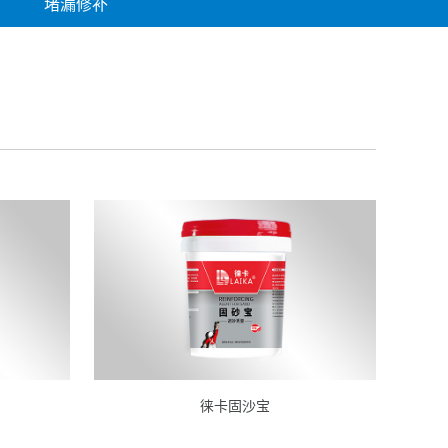
堵漏修补
徕卡固沙宝