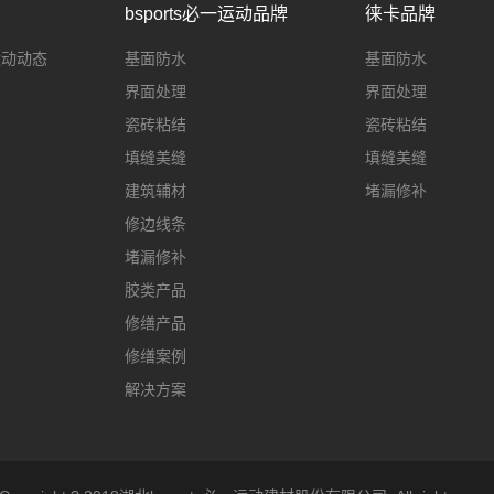
bsports必一运动品牌
徕卡品牌
一运动动态
基面防水
基面防水
界面处理
界面处理
瓷砖粘结
瓷砖粘结
填缝美缝
填缝美缝
建筑辅材
堵漏修补
修边线条
堵漏修补
胶类产品
修缮产品
修缮案例
解决方案