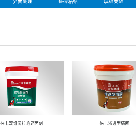
界面处理
瓷砖粘结
填缝美缝
徕卡双组份拉毛界面剂
徕卡渗透型墙固