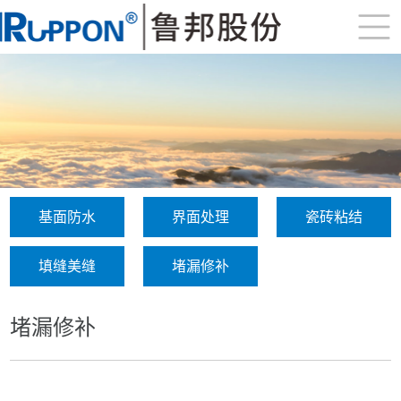
基面防水
界面处理
瓷砖粘结
填缝美缝
堵漏修补
堵漏修补