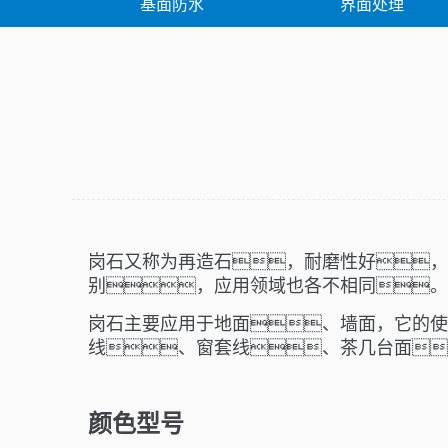
基面防水
界面处理
堵漏修补
岗石又称为再造石，
耐磨性
好，
别，应用领域也各不相同。
岗石主要应用于
地面
、
墙面
，它的使
线
、窗套线、茶几台面
颜色型号