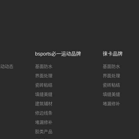
bsports必一运动品牌
徕卡品牌
一运动动态
基面防水
基面防水
界面处理
界面处理
瓷砖粘结
瓷砖粘结
填缝美缝
填缝美缝
建筑辅材
堵漏修补
修边线条
堵漏修补
胶类产品