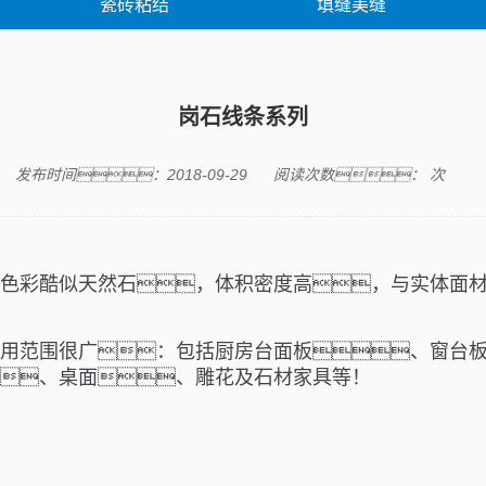
瓷砖粘结
填缝美缝
胶类产品
修缮产品
修缮案
岗石线条系列
发布时间：2018-09-29
阅读次数：
次
色彩
酷似
天然石
，
体积密度
高，与
实体面
用范围很广：包括厨房台面板、窗台
、桌面、
雕花
及石材家具等！