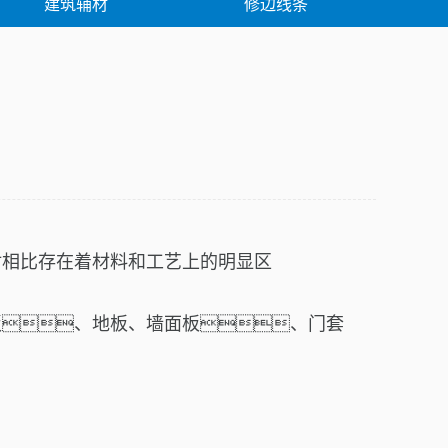
建筑辅材
修边线条
例
解决方案
材
相比存在着材料和
工艺
上的明显区
板、
地板
、墙面板、
门套